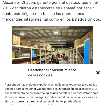
Alexander Chacón, gerente general destacó que en el
2016 decidieron establecerse en Panamá por ser un
punto estratégico que facilita las operaciones
mercantiles integrales, tal como en los Estados Unidos.
Gestionar el consentimiento
de las cookies
Para ofrecer las mejores experiencias, utilizamos tecnologías como las
Sysco Chiriquí, ubicado en la vía interamericana, te
cookies para almacenar y/o acceder a la información del dispositivo. El
espera con su diversa vitrina culinaria, un diseño
consentimiento de estas tecnologías nos permitirá procesar datos como
el comportamiento de navegación o las identificaciones únicas en este
cómodo e innovador y una atención personalizada.
sitio. No consentir o retirar el consentimiento, puede afectar