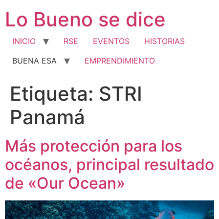
Ir
Lo Bueno se dice
al
contenido
INICIO
RSE
EVENTOS
HISTORIAS
BUENA ESA
EMPRENDIMIENTO
Etiqueta:
STRI
Panamá
Más protección para los
océanos, principal resultado
de «Our Ocean»