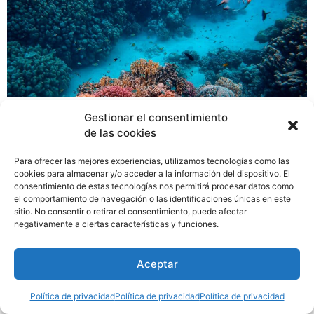
La 8ª Conferencia Our Ocean concluyó con 341
Gestionar el consentimiento
compromisos por valor de casi 20,000 millones de
de las cookies
dólares, incluida la ampliación del Área de Recursos
Manejados Banco Volcán en el Caribe panameño que
Para ofrecer las mejores experiencias, utilizamos tecnologías como las
llevó a Panamá a proteger más del 54% de sus
cookies para almacenar y/o acceder a la información del dispositivo. El
consentimiento de estas tecnologías nos permitirá procesar datos como
océanos.
el comportamiento de navegación o las identificaciones únicas en este
sitio. No consentir o retirar el consentimiento, puede afectar
negativamente a ciertas características y funciones.
Aceptar
Política de privacidad
Política de privacidad
Política de privacidad