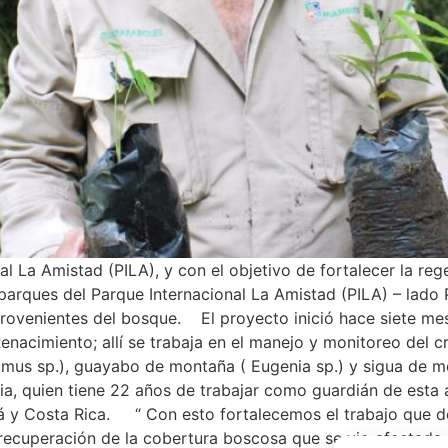
l La Amistad (PILA), y con el objetivo de fortalecer la re
parques del Parque Internacional La Amistad (PILA) – lado 
provenientes del bosque. El proyecto inició hace siete mes
Renacimiento; allí se trabaja en el manejo y monitoreo del 
(Humus sp.), guayabo de montaña ( Eugenia sp.) y sigua de
ia, quien tiene 22 años de trabajar como guardián de esta 
á y Costa Rica. “ Con esto fortalecemos el trabajo que de
recuperación de la cobertura boscosa que se vio afectada 