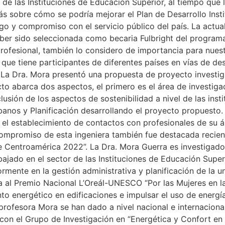
ad de las Instituciones de Educación Superior, al tiempo que 
s sobre cómo se podría mejorar el Plan de Desarrollo Insti
go y compromiso con el servicio público del país. La actua
ber sido seleccionada como becaria Fulbright del progra
ofesional, también lo considero de importancia para nuestr
que tiene participantes de diferentes países en vías de de
. La Dra. Mora presentó una propuesta de proyecto investig
 abarca dos aspectos, el primero es el área de investigaci
clusión de los aspectos de sostenibilidad a nivel de las inst
anos y Planificación desarrollando el proyecto propuesto.
 el establecimiento de contactos con profesionales de su 
ompromiso de esta ingeniera también fue destacada reciente
de Centroamérica 2022”. La Dra. Mora Guerra es investigad
bajado en el sector de las Instituciones de Educación Supe
ormente en la gestión administrativa y planificación de la 
 al Premio Nacional L’Oreál-UNESCO “Por las Mujeres en la
o energético en edificaciones e impulsar el uso de energías
 profesora Mora se han dado a nivel nacional e internacional
con el Grupo de Investigación en “Energética y Confort en 