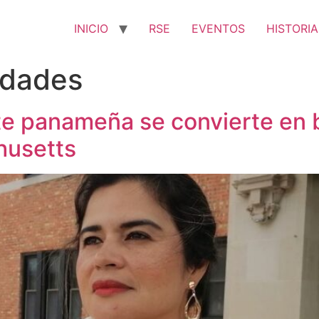
INICIO
RSE
EVENTOS
HISTORIA
idades
e panameña se convierte en be
husetts