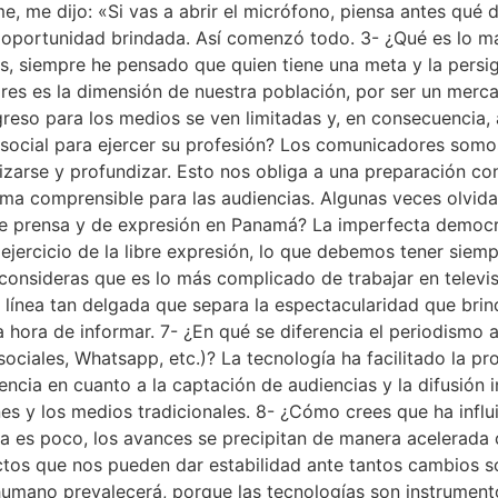
 me dijo: «Si vas a abrir el micrófono, piensa antes qué de
a oportunidad brindada. Así comenzó todo. 3- ¿Qué es lo má
 siempre he pensado que quien tiene una meta y la persig
ores es la dimensión de nuestra población, por ser un merc
greso para los medios se ven limitadas y, en consecuencia,
social para ejercer su profesión? Los comunicadores som
izarse y profundizar. Esto nos obliga a una preparación c
rma comprensible para las audiencias. Algunas veces olvida
de prensa y de expresión en Panamá? La imperfecta democ
ejercicio de la libre expresión, lo que debemos tener siem
 consideras que es lo más complicado de trabajar en televi
la línea tan delgada que separa la espectacularidad que bri
la hora de informar. 7- ¿En qué se diferencia el periodismo
sociales, Whatsapp, etc.)? La tecnología ha facilitado la p
ia en cuanto a la captación de audiencias y la difusión in
nes y los medios tradicionales. 8- ¿Cómo crees que ha influ
cia es poco, los avances se precipitan de manera acelerad
ectos que nos pueden dar estabilidad ante tantos cambios 
umano prevalecerá, porque las tecnologías son instrument