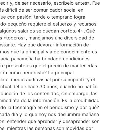
cir y, de ser necesario, escríbelo antes». Fue
s difícil de ser comunicador social en
ue con pasión, tarde o temprano logra
ado pequeño requiere el esfuerzo y recursos
 algunos salarios se quedan cortos. 4- ¿Qué
os «toderos», manejamos una diversidad de
onstante. Hay que devorar información de
mos que la principal vía de conocimiento es
racia panameña ha brindado condiciones
pre presente es que el precio de mantenerlas
sión como periodista? La principal
nda el medio audiovisual por su impacto y el
 actual del de hace 30 años, cuando no había
roducción de los contenidos, sin embargo, las
mediata de la información. Es la credibilidad
ido la tecnología en el periodismo y por qué?
a cada día y lo que hoy nos deslumbra mañana
son: entender que aprender y desaprender son
os, mientras las personas son movidas por