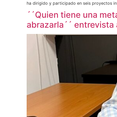
ha dirigido y participado en seis proyectos in
´´Quien tiene una meta
abrazarla´´ entrevista