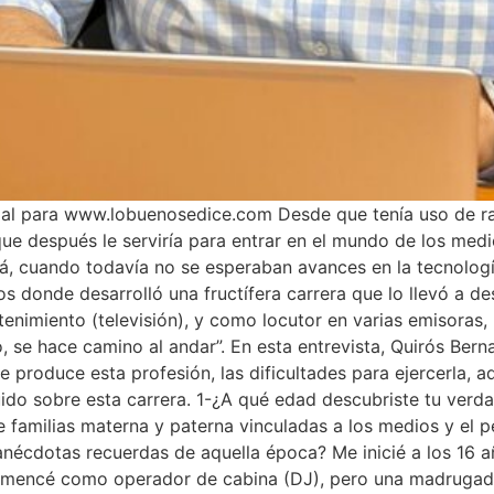
cial para www.lobuenosedice.com Desde que tenía uso de ra
que después le serviría para entrar en el mundo de los med
á, cuando todavía no se esperaban avances en la tecnología
os donde desarrolló una fructífera carrera que lo llevó a
enimiento (televisión), y como locutor en varias emisoras,
e hace camino al andar”. En esta entrevista, Quirós Bernal
ue produce esta profesión, las dificultades para ejercerla,
luido sobre esta carrera. 1-¿A qué edad descubriste tu ve
familias materna y paterna vinculadas a los medios y el p
écdotas recuerdas de aquella época? Me inicié a los 16 año
mencé como operador de cabina (DJ), pero una madrugada 