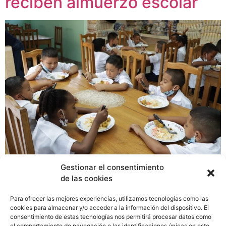
reciben almuerzo escolar
Gestionar el consentimiento
El programa ‘Estudiar sin Hambre’ (ESH), durante este
de las cookies
año escolar 2023, proporcionará en centros escolares
de las 16 regiones educativas, alimentos saludables con
Para ofrecer las mejores experiencias, utilizamos tecnologías como las
proteínas, carbohidratos, vegetales, frutas y agua. Lo
cookies para almacenar y/o acceder a la información del dispositivo. El
consentimiento de estas tecnologías nos permitirá procesar datos como
cual contribuirá a mejorar su estado nutricional y
el comportamiento de navegación o las identificaciones únicas en este