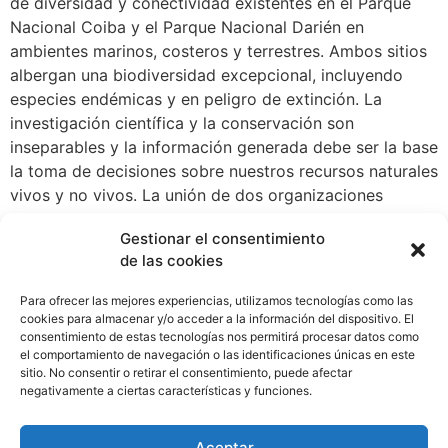
de diversidad y conectividad existentes en el Parque
Nacional Coiba y el Parque Nacional Darién en
ambientes marinos, costeros y terrestres. Ambos sitios
albergan una biodiversidad excepcional, incluyendo
especies endémicas y en peligro de extinción. La
investigación científica y la conservación son
inseparables y la información generada debe ser la base
la toma de decisiones sobre nuestros recursos naturales
vivos y no vivos. La unión de dos organizaciones
nacionales comprometidas con la ciencia y la
Gestionar el consentimiento
conservación nos fortalecen como país y beneficia los
de las cookies
programas de conservación e investigación de ambas
instituciones a lo largo del territorio nacional; al mismo
Para ofrecer las mejores experiencias, utilizamos tecnologías como las
tiempo se incentivará la prestación de servicios
cookies para almacenar y/o acceder a la información del dispositivo. El
consentimiento de estas tecnologías nos permitirá procesar datos como
ecosistémicos como el turismo científico, la educación
el comportamiento de navegación o las identificaciones únicas en este
ambiental y la inclusión de las comunidades como
sitio. No consentir o retirar el consentimiento, puede afectar
protagonistas en la lucha por la conservación de
negativamente a ciertas características y funciones.
nuestros recursos naturales.
Aceptar