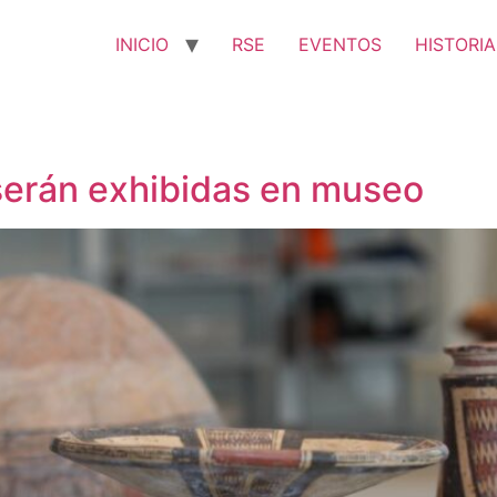
INICIO
RSE
EVENTOS
HISTORIA
 serán exhibidas en museo