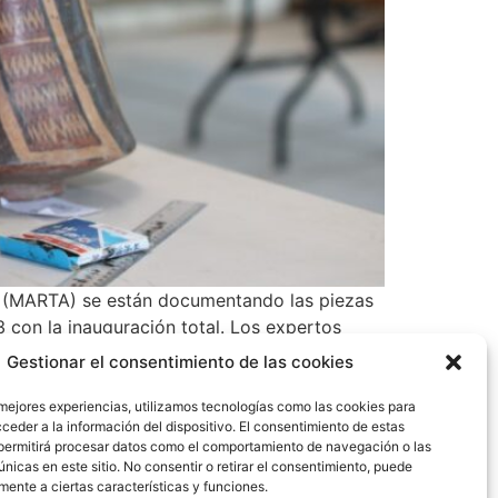
z (MARTA) se están documentando las piezas
3 con la inauguración total. Los expertos
 los materiales audiovisuales, gráficos entre
Gestionar el consentimiento de las cookies
o por el público a mediados del 2023. En
exto arqueológico y al mismo tiempo observar
 mejores experiencias, utilizamos tecnologías como las cookies para
ceder a la información del dispositivo. El consentimiento de estas
nstrucción más que todo producirlo e
permitirá procesar datos como el comportamiento de navegación o las
 el Consorcio Cen, para darle cuso a esta
únicas en este sitio. No consentir o retirar el consentimiento, puede
mente a ciertas características y funciones.