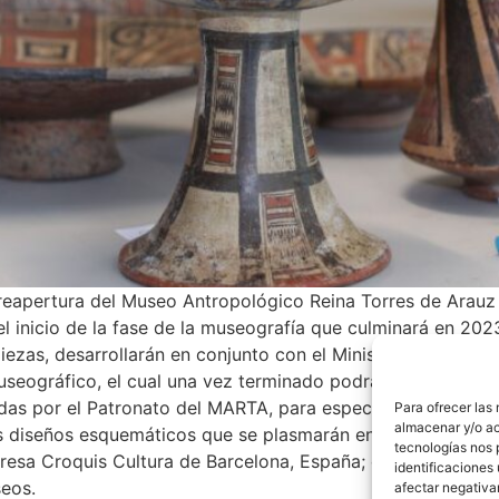
 reapertura del Museo Antropológico Reina Torres de Arau
l inicio de la fase de la museografía que culminará en 202
zas, desarrollarán en conjunto con el Ministerio de Cultura
useográfico, el cual una vez terminado podrá ser apreciad
adas por el Patronato del MARTA, para especificar su cont
Para ofrecer las
almacenar y/o ac
os diseños esquemáticos que se plasmarán en planos de co
tecnologías nos 
presa Croquis Cultura de Barcelona, España; contratada por
identificaciones 
seos.
afectar negativa