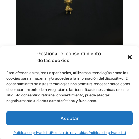
“Ya hay unos diseños esquemáticos que se plasmarán
Gestionar el consentimiento
de las cookies
en planos de construcción más que todo producirlo e
instalarlo y esta parte está a cargo de la empresa
Para ofrecer las mejores experiencias, utilizamos tecnologías como las
Croquis Cultura de Barcelona, España; contratada por el
cookies para almacenar y/o acceder a la información del dispositivo. El
Consorcio Cen, para darle cuso a esta fase”, puntualizó
consentimiento de estas tecnologías nos permitirá procesar datos como
el comportamiento de navegación o las identificaciones únicas en este
la directora Nacional de Museos.
sitio. No consentir o retirar el consentimiento, puede afectar
WhatsApp
Compartir
negativamente a ciertas características y funciones.
Aceptar
Etiquetado
Cultura
,
exposicion
,
museo
,
Panamá
,
remodelacion
Política de privacidad
Política de privacidad
Política de privacidad