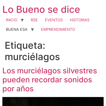
Ir
Lo Bueno se dice
al
contenido
INICIO
RSE
EVENTOS
HISTORIAS
BUENA ESA
EMPRENDIMIENTO
Etiqueta:
murciélagos
Los murciélagos silvestres
pueden recordar sonidos
por años