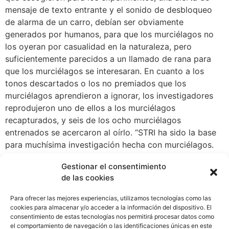
mensaje de texto entrante y el sonido de desbloqueo
de alarma de un carro, debían ser obviamente
generados por humanos, para que los murciélagos no
los oyeran por casualidad en la naturaleza, pero
suficientemente parecidos a un llamado de rana para
que los murciélagos se interesaran. En cuanto a los
tonos descartados o los no premiados que los
murciélagos aprendieron a ignorar, los investigadores
reprodujeron uno de ellos a los murciélagos
recapturados, y seis de los ocho murciélagos
entrenados se acercaron al oírlo. “STRI ha sido la base
para muchísima investigación hecha con murciélagos.
Han reunido una gran base de datos sobre los
Gestionar el consentimiento
murciélagos de labios con flecos, sobre experimentos
de las cookies
hechos con estos, qué estímulos han utilizado, así que
si capturas un murciélago que ha sido capturado antes,
Para ofrecer las mejores experiencias, utilizamos tecnologías como las
ya tienes toda su historia. Hay pocos lugares en el
cookies para almacenar y/o acceder a la información del dispositivo. El
consentimiento de estas tecnologías nos permitirá procesar datos como
mundo donde puedes tener esa cantidad de detalles,”
el comportamiento de navegación o las identificaciones únicas en este