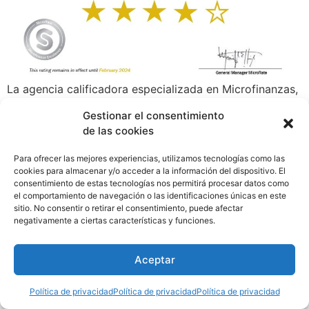
La agencia calificadora especializada en Microfinanzas,
MicroRate mejoró la calificación social de Microserfin,
Gestionar el consentimiento
entidad de la Fundación Microfinanzas BBVA de 3.5 a 4
de las cookies
estrellas con perspectiva Estable. Esta acción ratifica el
excelente nivel de desempeño social y el sólido
Para ofrecer las mejores experiencias, utilizamos tecnologías como las
cumplimiento con su misión institucional de Potenciar el
cookies para almacenar y/o acceder a la información del dispositivo. El
consentimiento de estas tecnologías nos permitirá procesar datos como
desarrollo productivo de los emprendedores en
el comportamiento de navegación o las identificaciones únicas en este
vulnerabilidad para mejorar su calidad de vida y la de
sitio. No consentir o retirar el consentimiento, puede afectar
sus familias.
negativamente a ciertas características y funciones.
Aceptar
Política de privacidad
Política de privacidad
Política de privacidad