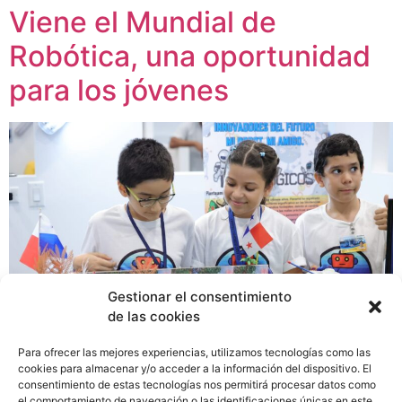
Viene el Mundial de
Robótica, una oportunidad
para los jóvenes
Gestionar el consentimiento
de las cookies
Para ofrecer las mejores experiencias, utilizamos tecnologías como las
cookies para almacenar y/o acceder a la información del dispositivo. El
consentimiento de estas tecnologías nos permitirá procesar datos como
El año lectivo 2023 promete ser muy productivo para la
el comportamiento de navegación o las identificaciones únicas en este