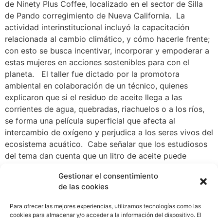
de Ninety Plus Coffee, localizado en el sector de Silla
de Pando corregimiento de Nueva California. La
actividad interinstitucional incluyó la capacitación
relacionada al cambio climático, y cómo hacerle frente;
con esto se busca incentivar, incorporar y empoderar a
estas mujeres en acciones sostenibles para con el
planeta. El taller fue dictado por la promotora
ambiental en colaboración de un técnico, quienes
explicaron que si el residuo de aceite llega a las
corrientes de agua, quebradas, riachuelos o a los ríos,
se forma una película superficial que afecta al
intercambio de oxígeno y perjudica a los seres vivos del
ecosistema acuático. Cabe señalar que los estudiosos
del tema dan cuenta que un litro de aceite puede
contaminar hasta 1000 litros de agua; y esta realidad,
Gestionar el consentimiento
muchas personas todavía no son conscientes del daño
de las cookies
irreversible que esta acción puede generar. En su
resolución 49/214, de 23 de diciembre de 1994, la
Para ofrecer las mejores experiencias, utilizamos tecnologías como las
Asamblea General de las Naciones Unidas (ONU)
cookies para almacenar y/o acceder a la información del dispositivo. El