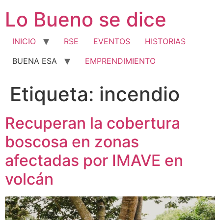
Ir
Lo Bueno se dice
al
contenido
INICIO
RSE
EVENTOS
HISTORIAS
BUENA ESA
EMPRENDIMIENTO
Etiqueta:
incendio
Recuperan la cobertura
boscosa en zonas
afectadas por IMAVE en
volcán