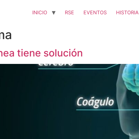
INICIO
RSE
EVENTOS
HISTORIA
ma
ea tiene solución