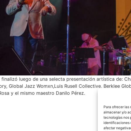
finalizó luego de una selecta presentación artística de: Ch
, Global Jazz Womxn,Luis Rusell Collective, Berklee Global
 Rosa y el mismo maestro Danilo Pérez.
Para ofrecer las
almacenar y/o ac
tecnologías nos 
identificaciones 
afectar negativa