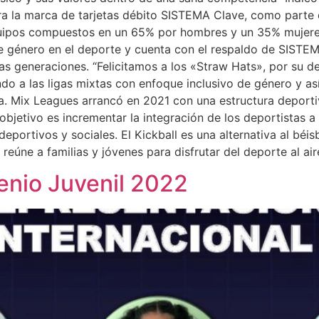
ra la marca de tarjetas débito SISTEMA Clave, como parte d
uipos compuestos en un 65% por hombres y un 35% mujeres
de género en el deporte y cuenta con el respaldo de SIST
vas generaciones. “Felicitamos a los «Straw Hats», por su d
a las ligas mixtas con enfoque inclusivo de género y así
tiva. Mix Leagues arrancó en 2021 con una estructura deport
 objetivo es incrementar la integración de los deportistas a
eportivos y sociales. El Kickball es una alternativa al béi
úne a familias y jóvenes para disfrutar del deporte al aire
genio Juvenil 2022