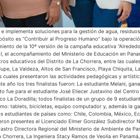
e implementa soluciones para la gestión de agua, residuos y
opósito es “Contribuir al Progreso Humano” bajo la operac
zamiento de la 10º versión de la campaña educativa “Alreded
, el acompañamiento del Ministerio de Educación en Panam
ros educativos del Distrito de La Chorrera, entre las cuales
upe, La Valdeza, Altos de San Francisco, Playa Chiquita, L
 cuales presentaron las actividades pedagógicas y artístic
te año los tres finalistas fueron: La estudiante Melani, ga
o fue para el estudiante José Eliecer Justavino del Centro 
 La Doradilla; todos finalistas de un grupo de 9 estudiant
mo: tablets, bicicletas, equipo computador y, además la g
s estudiantes de países como: Chile, Colombia, México, Ecu
eron presentes el Licenciado Elmer González Subdirector 
astro Directora Regional del Ministerio de Ambiente de P
La Chorrera, La Ingeniera Stacy Ramos de Veolia en Panamá,