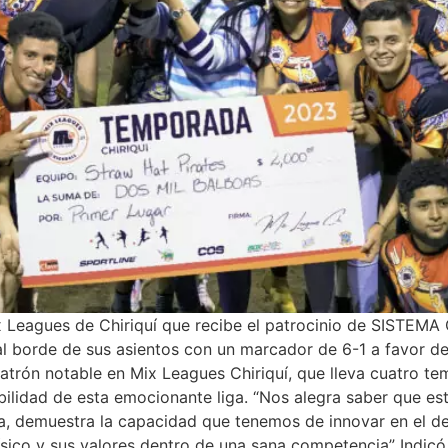
Mix Leagues de Chiriquí que recibe el patrocinio de SISTEM
al borde de sus asientos con un marcador de 6-1 a favor d
l patrón notable en Mix Leagues Chiriquí, que lleva cuatro
ilidad de esta emocionante liga. “Nos alegra saber que esta
da, demuestra la capacidad que tenemos de innovar en el d
físico y sus valores dentro de una sana competencia” Indic