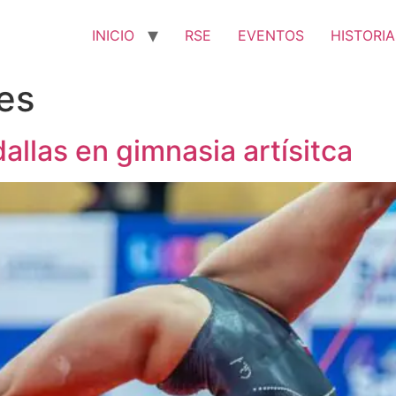
INICIO
RSE
EVENTOS
HISTORIA
es
las en gimnasia artísitca