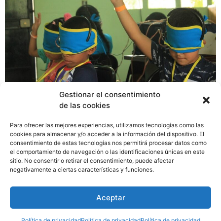
Gestionar el consentimiento
de las cookies
SILENCIO – RUIDO: Formando generaciones con mejor
Salud Auditiva”, una pieza digital con descarga gratuita
Para ofrecer las mejores experiencias, utilizamos tecnologías como las
para todos. La Guía es un divertido compendio de
cookies para almacenar y/o acceder a la información del dispositivo. El
consentimiento de estas tecnologías nos permitirá procesar datos como
actividades para que docentes de escuelas públicas y
el comportamiento de navegación o las identificaciones únicas en este
privadas, kínderes y maternales puedan realizar junto a
sitio. No consentir o retirar el consentimiento, puede afectar
sus estudiantes para enseñarles, a través de las
negativamente a ciertas características y funciones.
distintas asignaturas, a prevenir el daño a la audición
por ruido excesivo cuidando también su salud en
Aceptar
general y el medio ambiente.
Política de privacidad
Política de privacidad
Política de privacidad