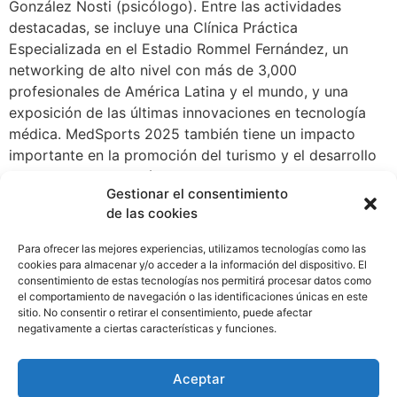
González Nosti (psicólogo). Entre las actividades
destacadas, se incluye una Clínica Práctica
Especializada en el Estadio Rommel Fernández, un
networking de alto nivel con más de 3,000
profesionales de América Latina y el mundo, y una
exposición de las últimas innovaciones en tecnología
médica. MedSports 2025 también tiene un impacto
importante en la promoción del turismo y el desarrollo
deportivo en Panamá, destinando parte de los ingresos
Gestionar el consentimiento
a programas de Responsabilidad Social Empresarial
de las cookies
(RSE). Detalles del evento:• Fecha: 17 al 19 de febrero
de 2025• Lugar: Centro de Convenciones Atlapa,
Para ofrecer las mejores experiencias, utilizamos tecnologías como las
Ciudad de Panamá• Entradas disponibles en:
cookies para almacenar y/o acceder a la información del dispositivo. El
consentimiento de estas tecnologías nos permitirá procesar datos como
www.medsportsevent.com• Redes Sociales:
el comportamiento de navegación o las identificaciones únicas en este
@medsportsevent•MedSports 2025 será una
sitio. No consentir o retirar el consentimiento, puede afectar
oportunidad única para posicionar a Panamá como
negativamente a ciertas características y funciones.
referente en medicina deportiva en América
Aceptar
Siguiente
→