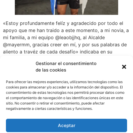
«Estoy profundamente felíz y agradecido por todo el
apoyo que me han traido a este momento, a mi novia, a
mi familia, a mi equipo @leaobjjhq, al Alcalde
@mayermm, gracias creer en mí, y por sus palabras de
aliento a travéz de cada desafío» indicaba en su
mensaje tras el triunfo el atleta panameño..
Gestionar el consentimiento
de las cookies
«Esta victoria es el resultado de años de duro trabajo,
sacrificio y persistencia, el camino al éxito no es fácil,
Para ofrecer las mejores experiencias, utilizamos tecnologías como las
es construido a travéz de tiempos difíciles, cuando
cookies para almacenar y/o acceder a la información del dispositivo. El
cada parte de tí quiere renunciar tu te mantienes fuerte
consentimiento de estas tecnologías nos permitirá procesar datos como
el comportamiento de navegación o las identificaciones únicas en este
por tu disciplina y la fé en Dios», continuo señalando.
sitio. No consentir o retirar el consentimiento, puede afectar
WhatsApp
Compartir
negativamente a ciertas características y funciones.
Aceptar
Etiquetado
artesmarciales
,
Deporte
,
Eventos
,
jiujitsu
,