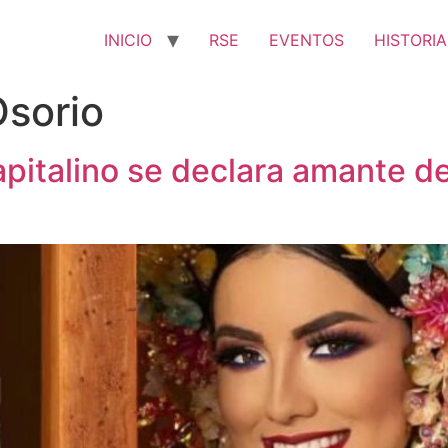
INICIO
RSE
EVENTOS
HISTORIA
Osorio
apitalino se declara amante del