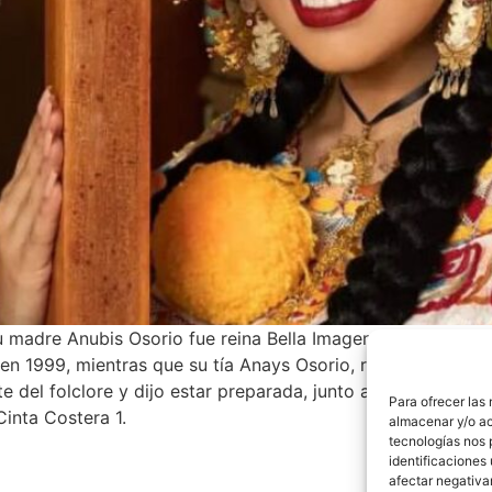
Su madre Anubis Osorio fue reina Bella Imagen Tropical en 
 en 1999, mientras que su tía Anays Osorio, reina de la Fer
del folclore y dijo estar preparada, junto a sus dos prin
Para ofrecer las
Cinta Costera 1.
almacenar y/o ac
tecnologías nos 
identificaciones 
afectar negativa