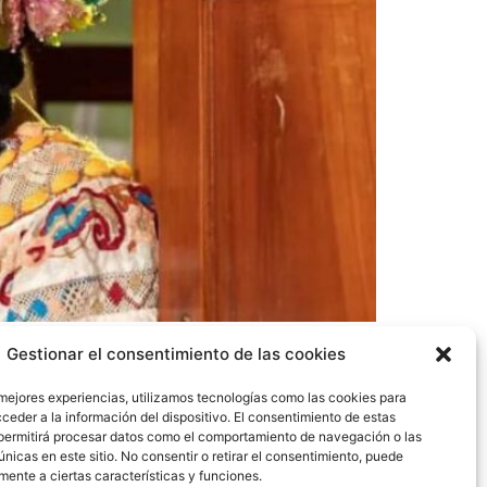
1997, Señorita Comercio en el Colegio Moisés
Gestionar el consentimiento de las cookies
ia de La Chorrera en 2004.La nueva reina del
cesas, para hacer gozar a los panameños las
 mejores experiencias, utilizamos tecnologías como las cookies para
ceder a la información del dispositivo. El consentimiento de estas
permitirá procesar datos como el comportamiento de navegación o las
únicas en este sitio. No consentir o retirar el consentimiento, puede
mente a ciertas características y funciones.