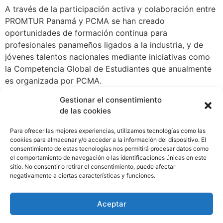
A través de la participación activa y colaboración entre
PROMTUR Panamá y PCMA se han creado
oportunidades de formación continua para
profesionales panameños ligados a la industria, y de
jóvenes talentos nacionales mediante iniciativas como
la Competencia Global de Estudiantes que anualmente
es organizada por PCMA.
Así mismo, del 28 de septiembre al 01 de octubre,
Gestionar el consentimiento
de las cookies
Panamá será la sede del Foundation Partnership Summit
2023, uno de los eventos más relevantes de PCMA y
Para ofrecer las mejores experiencias, utilizamos tecnologías como las
una nueva oportunidad para mostrar todo lo que
cookies para almacenar y/o acceder a la información del dispositivo. El
Panamá ofrece como destino, ante profesionales de la
consentimiento de estas tecnologías nos permitirá procesar datos como
el comportamiento de navegación o las identificaciones únicas en este
industria del turismo de reuniones que llegarán al país
sitio. No consentir o retirar el consentimiento, puede afectar
para participar en esta actividad.
negativamente a ciertas características y funciones.
WhatsApp
Compartir
Aceptar
Etiquetado
Ambiente
,
Eventos
,
Panamá
,
PROMTUR