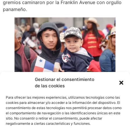
gremios caminaron por la Franklin Avenue con orgullo
panameño.
Gestionar el consentimiento
de las cookies
A lo largo del recorrido se colocaron puestos de
Para ofrecer las mejores experiencias, utilizamos tecnologías como las
artesanos y emprendedores panameños, la celebración
cookies para almacenar y/o acceder a la información del dispositivo. El
cerró con los acordes de los Beachers y Ulpiano
consentimiento de estas tecnologías nos permitirá procesar datos como
el comportamiento de navegación o las identificaciones únicas en este
Vergara en la tarima artística.
sitio. No consentir o retirar el consentimiento, puede afectar
WhatsApp
Compartir
negativamente a ciertas características y funciones.