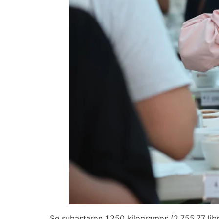
Se subastaron 1,250 kilogramos (2,755.77 libr