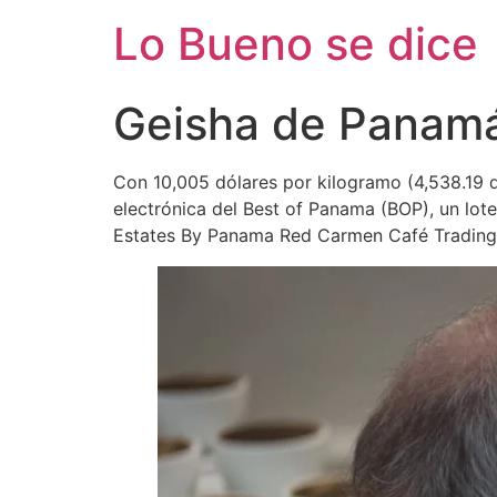
Ir
Lo Bueno se dice
al
contenido
Geisha de Panamá
Con 10,005 dólares por kilogramo (4,538.19 d
electrónica del Best of Panama (BOP), un lot
Estates By Panama Red Carmen Café Trading” 