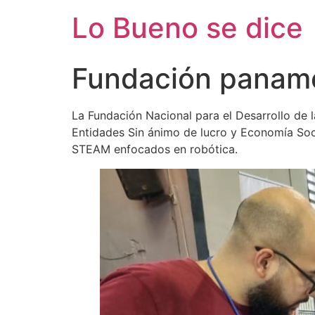
Ir
Lo Bueno se dice
al
contenido
Fundación paname
La Fundación Nacional para el Desarrollo de
Entidades Sin ánimo de lucro y Economía So
STEAM enfocados en robótica.