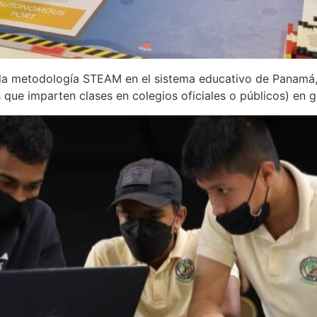
 la metodología STEAM en el sistema educativo de Panamá, 
ue imparten clases en colegios oficiales o públicos) en g