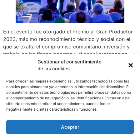
En el evento fue otorgado el Premio al Gran Productor
2023, máximo reconocimiento técnico y social con el
que se exalta el compromiso comunitario, inversión y
trabajo en las fincas lecheras y el papel protagónico
que ocupan nuestros productores de leche en todo el
Gestionar el consentimiento
de las cookies
país. Es un motivo y compromiso con la sostenibilidad
de la producción de leche y los más de 400
Para ofrecer las mejores experiencias, utilizamos tecnologías como las
productores que diariamente les brindan a los
cookies para almacenar y/o acceder a la información del dispositivo. El
panameños todo el esfuerzo e inversión que construyen
consentimiento de estas tecnologías nos permitirá procesar datos como
el comportamiento de navegación o las identificaciones únicas en este
en sus fincas.
sitio. No consentir o retirar el consentimiento, puede afectar
WhatsApp
Compartir
negativamente a ciertas características y funciones.
Aceptar
Etiquetado
Chiriquí
,
Eventos
,
leche
,
Panamá
,
produccion