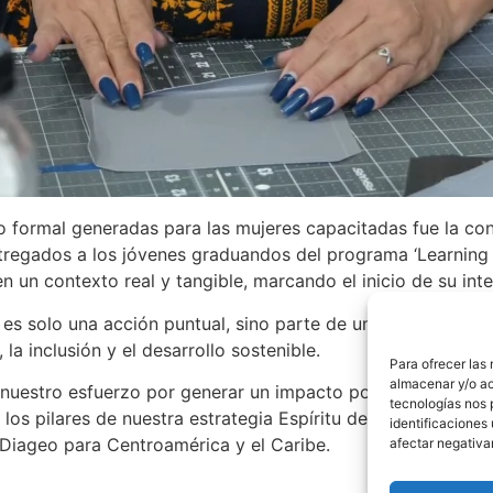
 formal generadas para las mujeres capacitadas fue la con
regados a los jóvenes graduandos del programa ‘Learning for
en un contexto real y tangible, marcando el inicio de su int
o es solo una acción puntual, sino parte de un compromiso 
a inclusión y el desarrollo sostenible.
Para ofrecer las
almacenar y/o ac
e nuestro esfuerzo por generar un impacto positivo y dura
tecnologías nos 
los pilares de nuestra estrategia Espíritu de Progreso, co
identificaciones 
 Diageo para Centroamérica y el Caribe.
afectar negativa