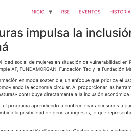
INICIO
RSE
EVENTOS
HISTORIA
uras impulsa la inclusi
má
lidad social de mujeres en situación de vulnerabilidad en 
Simple AF, FUNDAMORGAN, Fundación Tac y la Fundación Ma
rmación en moda sostenible, un enfoque que prioriza el uso
oviendo la economía circular. Al proporcionar las herramie
osturas» contribuye directamente a la inclusión económica 
en el programa aprendiendo a confeccionar accesorios a par
ambién la posibilidad de generar ingresos, lo que representa
rograma, compartió: «Fuerza entre Costuras me ha ayudado