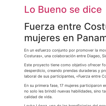
Ir
Lo Bueno se dice
al
contenido
Fuerza entre Cost
mujeres en Pana
En un esfuerzo conjunto por promover la movi
Costuras», una colaboración entre Diageo, 
Este proyecto tiene como objetivo ofrecer fo
desperdicio, creando prendas duraderas y prom
laboral de sus participantes, «Fuerza entre C
En su primera fase, 17 mujeres participaron 
no solo les brindó nuevas habilidades, sino t
calidad de vida.
Leyka López, una de las beneficiarias del p