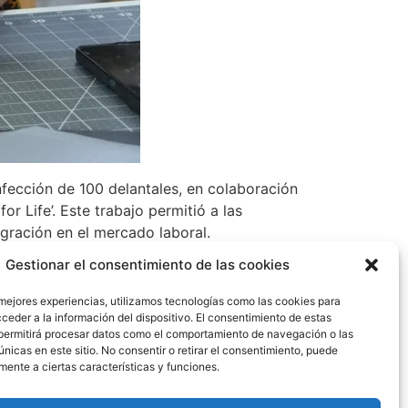
fección de 100 delantales, en colaboración
 Life’. Este trabajo permitió a las
egración en el mercado laboral.
Gestionar el consentimiento de las cookies
constante para fomentar la movilidad social y
 mejores experiencias, utilizamos tecnologías como las cookies para
ceder a la información del dispositivo. El consentimiento de estas
dero en las comunidades, creando
permitirá procesar datos como el comportamiento de navegación o las
mo la Diversidad e Inclusión», mencionó
únicas en este sitio. No consentir o retirar el consentimiento, puede
mente a ciertas características y funciones.