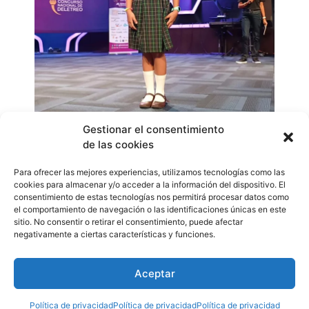
Gestionar el consentimiento
de las cookies
Se espera que el próximo 19 de octubre, sean elegidos
de los 16 concursantes los tres mejores alumnos que se
Para ofrecer las mejores experiencias, utilizamos tecnologías como las
desenvuelvan en este concurso que, principalmente,
cookies para almacenar y/o acceder a la información del dispositivo. El
proyecta el compañerismo, la integración y la
consentimiento de estas tecnologías nos permitirá procesar datos como
el comportamiento de navegación o las identificaciones únicas en este
cooperación entre ellos.
sitio. No consentir o retirar el consentimiento, puede afectar
WhatsApp
Compartir
negativamente a ciertas características y funciones.
Aceptar
Etiquetado
deletreo
,
educacion
,
estudiantes
,
Eventos
,
lectura
,
niños
,
Panamá
Política de privacidad
Política de privacidad
Política de privacidad