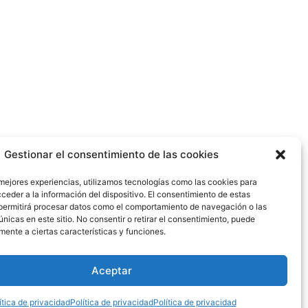
Gestionar el consentimiento de las cookies
 mejores experiencias, utilizamos tecnologías como las cookies para
ceder a la información del dispositivo. El consentimiento de estas
 como First Team Division III del NCAA
permitirá procesar datos como el comportamiento de navegación o las
nacional en este país en el NCAA Mid-
únicas en este sitio. No consentir o retirar el consentimiento, puede
mente a ciertas características y funciones.
Aceptar
ítica de privacidad
Política de privacidad
Política de privacidad