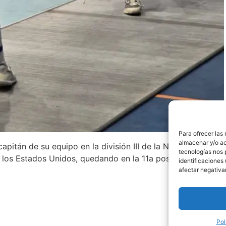
Para ofrecer las
almacenar y/o ac
apitán de su equipo en la división III de la NCAA y elegido
tecnologías nos 
e los Estados Unidos, quedando en la 11a posición a nivel 
identificaciones 
afectar negativa
Pol