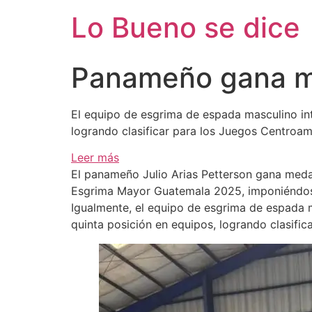
Ir
Lo Bueno se dice
al
contenido
Panameño gana me
El equipo de esgrima de espada masculino int
logrando clasificar para los Juegos Centroa
:
Leer más
Panameño
El panameño Julio Arias Petterson gana meda
gana
Esgrima Mayor Guatemala 2025, imponiéndose
medalla
Igualmente, el equipo de esgrima de espada m
de
quinta posición en equipos, logrando clasif
plata