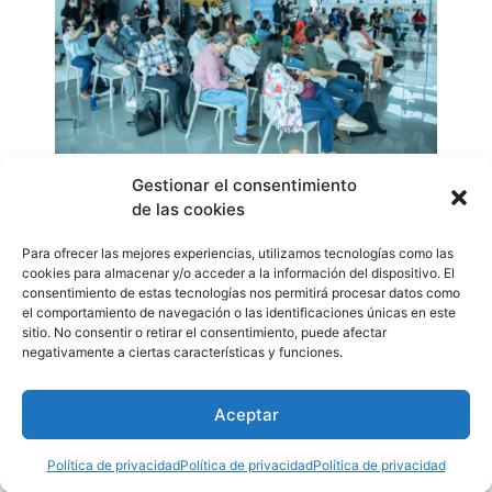
En esta edición del concurso Nacional de Artes
Gestionar el consentimiento
de las cookies
Visuales, Roberto Lewis fueron homenajeados, por su
aporte a la historia de la plástica panameña, los artistas
Para ofrecer las mejores experiencias, utilizamos tecnologías como las
Sandra Eleta, Adriano Herrerabarría, Amalia Tapia y
cookies para almacenar y/o acceder a la información del dispositivo. El
Manuel Adán Vásquez. El acto de premiación será el
consentimiento de estas tecnologías nos permitirá procesar datos como
el comportamiento de navegación o las identificaciones únicas en este
próximo 7 de septiembre en el Teatro Nacional.
sitio. No consentir o retirar el consentimiento, puede afectar
WhatsApp
Compartir
negativamente a ciertas características y funciones.
Aceptar
Etiquetado
arte
,
artes
,
artesvisuales
,
Cultura
,
escultura
,
fotografía
,
ganadores
,
obras
,
Panamá
,
pinturas
Política de privacidad
Política de privacidad
Política de privacidad