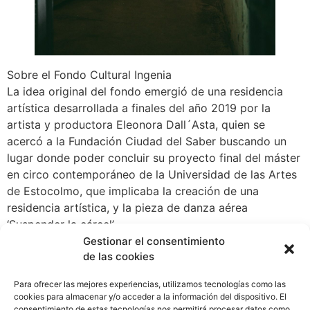
Sobre el Fondo Cultural Ingenia
La idea original del fondo emergió de una residencia
artística desarrollada a finales del año 2019 por la
artista y productora Eleonora Dall´Asta, quien se
acercó a la Fundación Ciudad del Saber buscando un
lugar donde poder concluir su proyecto final del máster
en circo contemporáneo de la Universidad de las Artes
de Estocolmo, que implicaba la creación de una
residencia artística, y la pieza de danza aérea
‘Suspender la cárcel’.
Este acercamiento fue uno de los primeros pasos para
Gestionar el consentimiento
de las cookies
la creación del Fondo Cultural Ingenia que surgió en el
año 2020 desde la Vicepresidencia de Comunicaciones
Para ofrecer las mejores experiencias, utilizamos tecnologías como las
de la Fundación Ciudad del Saber. Su objetivo es crear
cookies para almacenar y/o acceder a la información del dispositivo. El
un apoyo económico y público que impulsara el
consentimiento de estas tecnologías nos permitirá procesar datos como