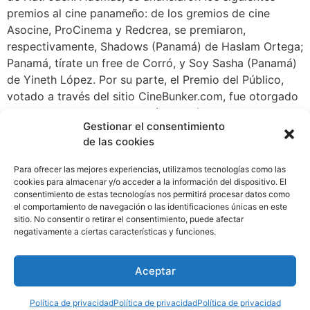
premios al cine panameño: de los gremios de cine
Asocine, ProCinema y Redcrea, se premiaron,
respectivamente, Shadows (Panamá) de Haslam Ortega;
Panamá, tírate un free de Corró, y Soy Sasha (Panamá)
de Yineth López. Por su parte, el Premio del Público,
votado a través del sitio CineBunker.com, fue otorgado
a Los retratos de mi abuela (Panamá) de Luis Lorenzo
Gestionar el consentimiento
Trujillo. La noche culminó con la proyección de los tres
de las cookies
cortos de un minuto, productos del taller «Hacer cine»,
en el que fueron becados 16 alumnos de cinco
Para ofrecer las mejores experiencias, utilizamos tecnologías como las
universidades panameñas y tres adultos mayores de la
cookies para almacenar y/o acceder a la información del dispositivo. El
consentimiento de estas tecnologías nos permitirá procesar datos como
Escuela Digital 60 de UDELAS. El taller fue impartido
el comportamiento de navegación o las identificaciones únicas en este
por el cineasta colombiano Fabio Valderrama Martínez,
sitio. No consentir o retirar el consentimiento, puede afectar
que fue miembro del jurado de esta edición del festival,
negativamente a ciertas características y funciones.
y coproducido por el GECU-Universidad de Panamá.
Aceptar
←
Anterior
Siguiente
→
Política de privacidad
Política de privacidad
Política de privacidad