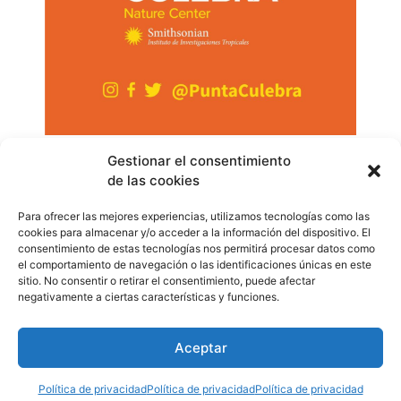
Aparte de lo que se pueda aprender y descubrir en sus
Gestionar el consentimiento
de las cookies
exhibiciones y colecciones, Punta Culebra es un centro
rodeado de naturaleza. Tiene senderos para recorrer y
Para ofrecer las mejores experiencias, utilizamos tecnologías como las
apreciar su diversidad de aves, tanto locales como
cookies para almacenar y/o acceder a la información del dispositivo. El
migratorias, así como sus residentes que viven al aire
consentimiento de estas tecnologías nos permitirá procesar datos como
el comportamiento de navegación o las identificaciones únicas en este
libre: los perezosos, iguanas y mapaches.
sitio. No consentir o retirar el consentimiento, puede afectar
WhatsApp
Compartir
negativamente a ciertas características y funciones.
Aceptar
Etiquetado
calzadadeamador
,
especies
,
naturaleza
,
Panamá
,
puntaculebra
Política de privacidad
Política de privacidad
Política de privacidad