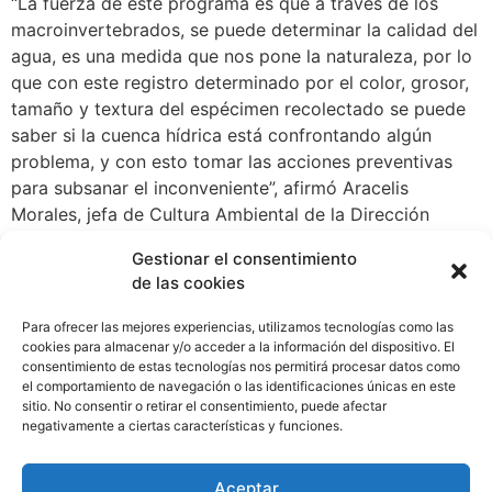
“La fuerza de este programa es que a través de los
macroinvertebrados, se puede determinar la calidad del
agua, es una medida que nos pone la naturaleza, por lo
que con este registro determinado por el color, grosor,
tamaño y textura del espécimen recolectado se puede
saber si la cuenca hídrica está confrontando algún
problema, y con esto tomar las acciones preventivas
para subsanar el inconveniente”, afirmó Aracelis
Morales, jefa de Cultura Ambiental de la Dirección
Regional de MiAMBIENTE en Colón.
Gestionar el consentimiento
de las cookies
“Los macroinvertebrados se encuentran en
todas las cuencas, se comen las bacterias
Para ofrecer las mejores experiencias, utilizamos tecnologías como las
que contaminan. Estos solo se recolectan se
cookies para almacenar y/o acceder a la información del dispositivo. El
analizan y luego son devueltos para volver en
consentimiento de estas tecnologías nos permitirá procesar datos como
el comportamiento de navegación o las identificaciones únicas en este
algún tiempo continuar con el estudio”,
sitio. No consentir o retirar el consentimiento, puede afectar
agregó Morales.
negativamente a ciertas características y funciones.
WhatsApp
Compartir
Aceptar