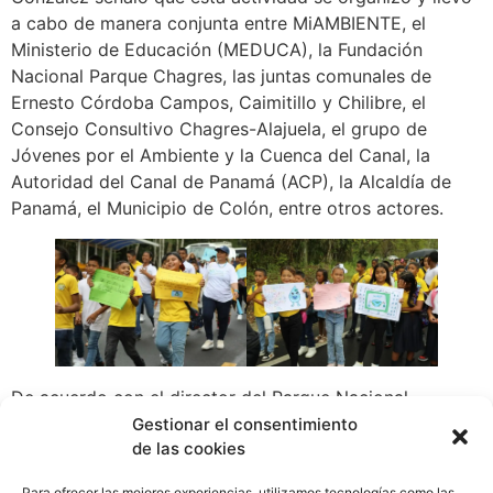
a cabo de manera conjunta entre MiAMBIENTE, el
Ministerio de Educación (MEDUCA), la Fundación
Nacional Parque Chagres, las juntas comunales de
Ernesto Córdoba Campos, Caimitillo y Chilibre, el
Consejo Consultivo Chagres-Alajuela, el grupo de
Jóvenes por el Ambiente y la Cuenca del Canal, la
Autoridad del Canal de Panamá (ACP), la Alcaldía de
Panamá, el Municipio de Colón, entre otros actores.
De acuerdo con el director del Parque Nacional
Chagres, este tipo de encuentros organizados con
Gestionar el consentimiento
de las cookies
niños y la comunidad permite hacer un llamado a la
acción para que todos se conviertan en guardianes del
Para ofrecer las mejores experiencias, utilizamos tecnologías como las