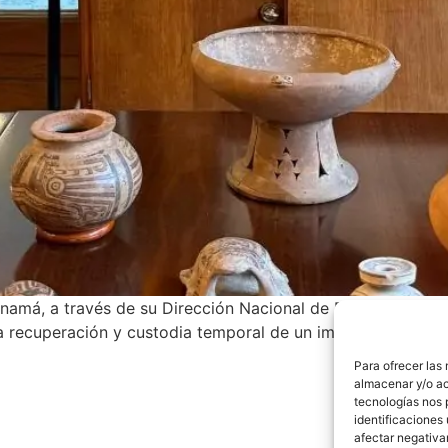
anamá, a través de su Dirección Nacional de Patrimonio Cult
recuperación y custodia temporal de un importante conjunt
Para ofrecer las
almacenar y/o ac
tecnologías nos 
identificaciones 
afectar negativa