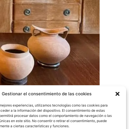
ural, continúa trabajando en la salvaguardia
Gestionar el consentimiento de las cookies
o de bienes culturales en el Reino de los
 mejores experiencias, utilizamos tecnologías como las cookies para
ceder a la información del dispositivo. El consentimiento de estas
permitirá procesar datos como el comportamiento de navegación o las
únicas en este sitio. No consentir o retirar el consentimiento, puede
mente a ciertas características y funciones.