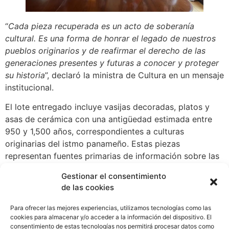
“
Cada pieza recuperada es un acto de soberanía
cultural. Es una forma de honrar el legado de nuestros
pueblos originarios y de reafirmar el derecho de las
generaciones presentes y futuras a conocer y proteger
su historia
”, declaró la ministra de Cultura en un mensaje
institucional.
El lote entregado incluye vasijas decoradas, platos y
asas de cerámica con una antigüedad estimada entre
950 y 1,500 años, correspondientes a culturas
originarias del istmo panameño. Estas piezas
representan fuentes primarias de información sobre las
estructuras sociales, prácticas rituales y cosmovisiones
Gestionar el consentimiento
ancestrales del país.
de las cookies
MiCultura coordinará el proceso de repatriación
Para ofrecer las mejores experiencias, utilizamos tecnologías como las
definitiva de la pieza colonial actualmente en custodia
cookies para almacenar y/o acceder a la información del dispositivo. El
temporal de la embajada panameña, asegurando su
consentimiento de estas tecnologías nos permitirá procesar datos como