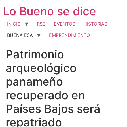
Ir
Lo Bueno se dice
al
contenido
INICIO
RSE
EVENTOS
HISTORIAS
BUENA ESA
EMPRENDIMIENTO
Patrimonio
arqueológico
panameño
recuperado en
Países Bajos será
repatriado