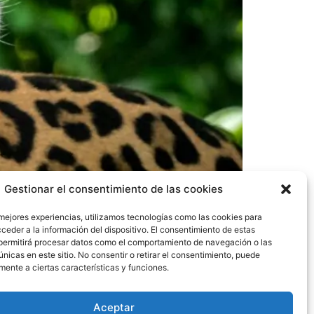
Gestionar el consentimiento de las cookies
 mejores experiencias, utilizamos tecnologías como las cookies para
ceder a la información del dispositivo. El consentimiento de estas
permitirá procesar datos como el comportamiento de navegación o las
únicas en este sitio. No consentir o retirar el consentimiento, puede
mente a ciertas características y funciones.
el Festival del Jaguar, un evento que
le en la región. La comunidad organizada de
os estratégicos para destacar la importancia
Aceptar