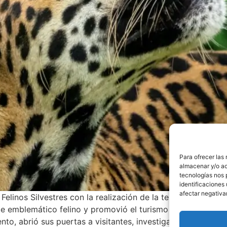
Para ofrecer las
almacenar y/o ac
tecnologías nos 
identificaciones 
afectar negativa
linos Silvestres con la realización de la tercera edición d
e emblemático felino y promovió el turismo rural sostenib
ento, abrió sus puertas a visitantes, investigadores y aliad