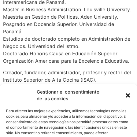
Interamericana de Panamá.
Master in Business Administration. Louisville University.
Maestría en Gestión de Políticas. Aden University.
Posgrado en Docencia Superior. Universidad de
Panamá.
Estudios de doctorado completo en Administración de
Negocios. Universidad del Istmo.
Doctorado Honoris Causa en Educación Superior.
Organización Americana para la Excelencia Educativa.
Creador, fundador, administrador, profesor y rector del
Instituto Superior de Alta Cocina (ISAC).
Miembro del Club Kiwanis Metropolitano (2005-2015).
Gestionar el consentimiento
de las cookies
Director de Relaciones Públicas del Club Gastronómico
de Panamá. Junta directiva 2008-2011.
Para ofrecer las mejores experiencias, utilizamos tecnologías como las
Asesor de la Junta Directiva de la Asociación de
cookies para almacenar y/o acceder a la información del dispositivo. El
Restaurantes, Bares y Discotecas de Panamá. Junta
consentimiento de estas tecnologías nos permitirá procesar datos como
el comportamiento de navegación o las identificaciones únicas en este
directiva 2019-2021.
sitio. No consentir o retirar el consentimiento, puede afectar
Consultor para restaurantes y hoteles (2004 a la fecha).