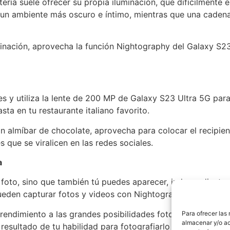
tería suele ofrecer su propia iluminación, que difícilmente 
za un ambiente más oscuro e íntimo, mientras que una cade
minación, aprovecha la función Nightography del Galaxy S23
tes y utiliza la lente de 200 MP de Galaxy S23 Ultra 5G pa
sta en tu restaurante italiano favorito.
n almíbar de chocolate, aprovecha para colocar el recipiente
que se viralicen en las redes sociales.
a
foto, sino que también tú puedes aparecer, independienteme
ueden capturar fotos y videos con Nightography.
 rendimiento a las grandes posibilidades fotográficas del 
Para ofrecer las
almacenar y/o ac
 resultado de tu habilidad para fotografiarlo con todos los