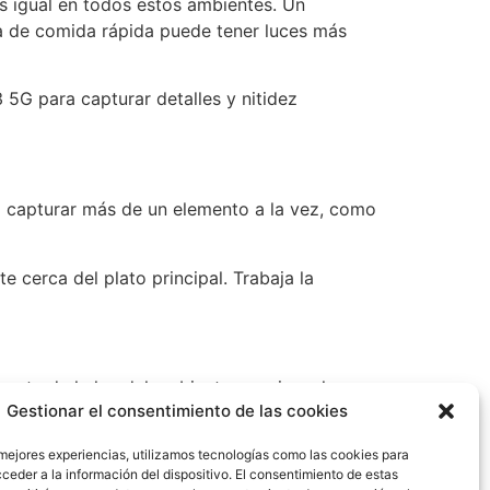
es igual en todos estos ambientes. Un
na de comida rápida puede tener luces más
 5G para capturar detalles y nitidez
ra capturar más de un elemento a la vez, como
 cerca del plato principal. Trabaja la
nte de la luz del ambiente, gracias a las
Gestionar el consentimiento de las cookies
Modo Food o sacar selfies con tu Galaxy S23
 mejores experiencias, utilizamos tecnologías como las cookies para
ceder a la información del dispositivo. El consentimiento de estas
 detalles. Obtén más información de la