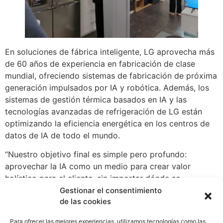
En soluciones de fábrica inteligente, LG aprovecha más
de 60 años de experiencia en fabricación de clase
mundial, ofreciendo sistemas de fabricación de próxima
generación impulsados por IA y robótica. Además, los
sistemas de gestión térmica basados en IA y las
tecnologías avanzadas de refrigeración de LG están
optimizando la eficiencia energética en los centros de
datos de IA de todo el mundo.
“Nuestro objetivo final es simple pero profundo:
aprovechar la IA como un medio para crear valor
holístico para el cliente, sin importar dónde se
encuentre”, dijo el CEO Cho. “Independientemente de
Gestionar el consentimiento
de las cookies
cómo la IA transforme nuestras vidas, hay algo que
nunca cambiará: nuestra promesa de Life’s Good. Con
Para ofrecer las mejores experiencias, utilizamos tecnologías como las