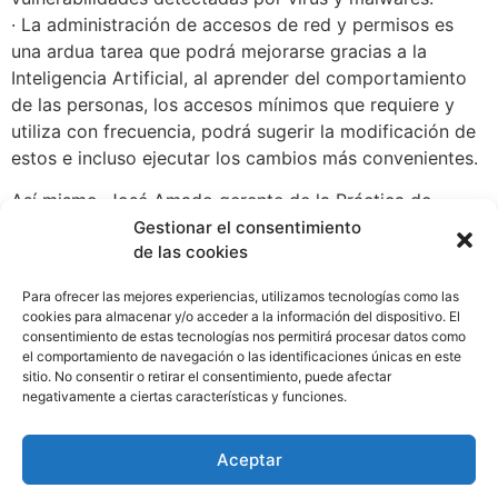
· La administración de accesos de red y permisos es
una ardua tarea que podrá mejorarse gracias a la
Inteligencia Artificial, al aprender del comportamiento
de las personas, los accesos mínimos que requiere y
utiliza con frecuencia, podrá sugerir la modificación de
estos e incluso ejecutar los cambios más convenientes.
Así mismo, José Amado gerente de la Práctica de
Identidades Digitales de SISAP, recomienda a las
Gestionar el consentimiento
de las cookies
organizaciones adoptar la Inteligencia Artificial en la
medida de lo posible, ya que a su criterio “los malos ya
Para ofrecer las mejores experiencias, utilizamos tecnologías como las
están haciendo uso de la Inteligencia Artificial para
cookies para almacenar y/o acceder a la información del dispositivo. El
ejecutar ataques, por lo que es necesario que las áreas
consentimiento de estas tecnologías nos permitirá procesar datos como
el comportamiento de navegación o las identificaciones únicas en este
de Seguridad de la información empiecen a integrarlas
sitio. No consentir o retirar el consentimiento, puede afectar
a sus sistemas y procesos de protección.”
negativamente a ciertas características y funciones.
WhatsApp
Compartir
Aceptar
Etiquetado
AI
,
IA
,
Panamá
,
tecnologia