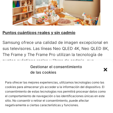
Puntos cuánticos reales y sin cadmio
Samsung ofrece una calidad de imagen excepcional en
sus televisores. Las líneas Neo QLED 4K, Neo QLED 8K,
The Frame y The Frame Pro utilizan la tecnología de
puntos cuánticos reales y libres de cadmio, que
produce colores vibrantes y precisos, combinada con el
Gestionar el consentimiento
de las cookies
Quantum Mini LED, que garantiza un contraste
impresionante entre negros profundos y blancos
Para ofrecer las mejores experiencias, utilizamos tecnologías como las
brillantes. Por su parte, los televisores OLED destacan
cookies para almacenar y/o acceder a la información del dispositivo. El
por sus píxeles autoiluminados, que ofrecen negros
consentimiento de estas tecnologías nos permitirá procesar datos como
el comportamiento de navegación o las identificaciones únicas en este
absolutos, colores intensos e imágenes con gran
sitio. No consentir o retirar el consentimiento, puede afectar
profundidad.
negativamente a ciertas características y funciones.