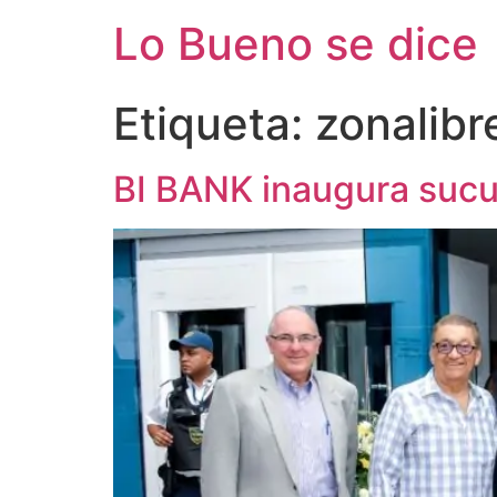
Ir
Lo Bueno se dice
al
contenido
Etiqueta:
zonalibr
BI BANK inaugura sucur