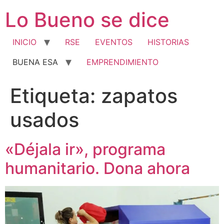
Ir
Lo Bueno se dice
al
contenido
INICIO
RSE
EVENTOS
HISTORIAS
BUENA ESA
EMPRENDIMIENTO
Etiqueta:
zapatos
usados
«Déjala ir», programa
humanitario. Dona ahora