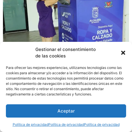
Gestionar el consentimiento
de las cookies
La Alcaldía de Panamá invita a todas las personas que
Para ofrecer las mejores experiencias, utilizamos tecnologías como las
conservan ropa y calzado en buen estado que ya no
cookies para almacenar y/o acceder a la información del dispositivo. El
consentimiento de estas tecnologías nos permitirá procesar datos como
utilizan, que no les quedan o que simplemente ocupan
el comportamiento de navegación o las identificaciones únicas en este
espacio a llevarlos a la estación más cercana y “Déjalos
sitio. No consentir o retirar el consentimiento, puede afectar
ir”.
negativamente a ciertas características y funciones.
Aceptar
Política de privacidad
Política de privacidad
Política de privacidad