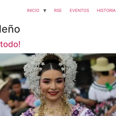
INICIO
RSE
EVENTOS
HISTORIA
deño
 todo!