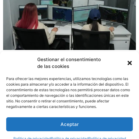
Panamá puso en marcha el Centro de Coordinación
Gestionar el consentimiento
para el Monitoreo, Preservación y Protección del
de las cookies
Ecosistema Marino y Costero, el primero de carácter
interinstitucional en la región del Corredor Marino del
Para ofrecer las mejores experiencias, utilizamos tecnologías como las
Pacífico Este Tropical (CMAR). El Centro fue posible
cookies para almacenar y/o acceder a la información del dispositivo. El
consentimiento de estas tecnologías nos permitirá procesar datos como
gracias a una donación del Bezos Earth Fund, en el
el comportamiento de navegación o las identificaciones únicas en este
marco del Proyecto de Fortalecimiento del Monitoreo,
sitio. No consentir o retirar el consentimiento, puede afectar
Control y Vigilancia en el CMAR, ejecutada a través de
negativamente a ciertas características y funciones.
WildAid, con la coordinación de la Fundación PACÍFICO,
y el apoyo de la Célula Analítica Conjunta (JAC, por sus
Aceptar
siglas en inglés).
Política de privacidad
Política de privacidad
Política de privacidad