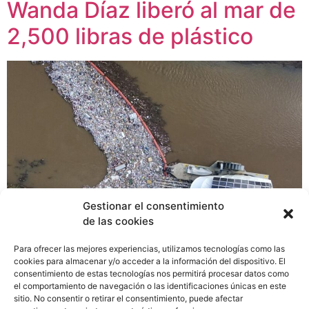
Wanda Díaz liberó al mar de
2,500 libras de plástico
Gestionar el consentimiento
de las cookies
Para ofrecer las mejores experiencias, utilizamos tecnologías como las
cookies para almacenar y/o acceder a la información del dispositivo. El
consentimiento de estas tecnologías nos permitirá procesar datos como
Marea Verde, asociación sin fines de lucro creada en
el comportamiento de navegación o las identificaciones únicas en este
2017, informa que la rueda Wanda Díaz, B.o.B. y su
sitio. No consentir o retirar el consentimiento, puede afectar