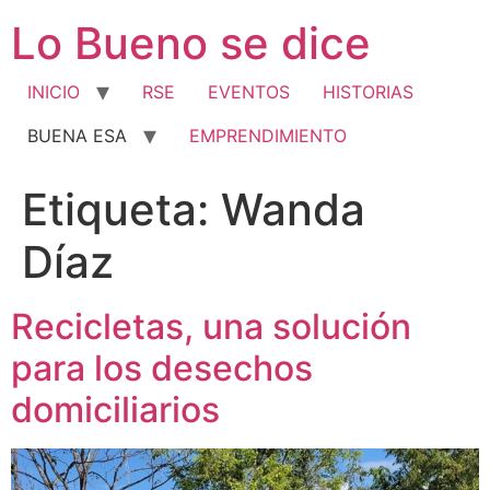
Ir
Lo Bueno se dice
al
contenido
INICIO
RSE
EVENTOS
HISTORIAS
BUENA ESA
EMPRENDIMIENTO
Etiqueta:
Wanda
Díaz
Recicletas, una solución
para los desechos
domiciliarios