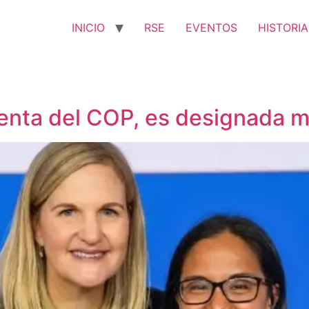
INICIO
RSE
EVENTOS
HISTORIA
denta del COP, es designada 