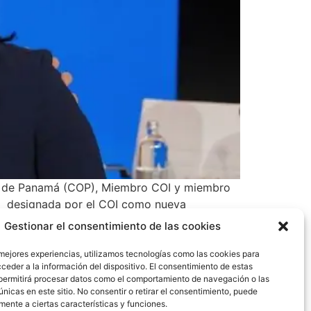
ico de Panamá (COP), Miembro COI y miembro
ido designada por el COI como nueva
glés), organización responsable en el mundo
Gestionar el consentimiento de las cookies
 mejores experiencias, utilizamos tecnologías como las cookies para
ceder a la información del dispositivo. El consentimiento de estas
permitirá procesar datos como el comportamiento de navegación o las
únicas en este sitio. No consentir o retirar el consentimiento, puede
mente a ciertas características y funciones.