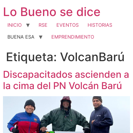
Ir
Lo Bueno se dice
al
contenido
INICIO
RSE
EVENTOS
HISTORIAS
BUENA ESA
EMPRENDIMIENTO
Etiqueta:
VolcanBarú
Discapacitados ascienden a
la cima del PN Volcán Barú