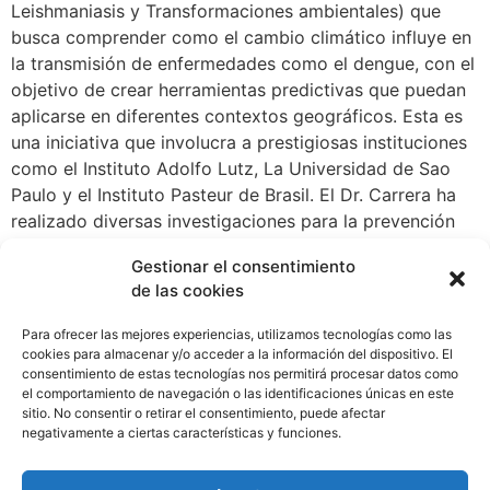
Leishmaniasis y Transformaciones ambientales) que
busca comprender como el cambio climático influye en
la transmisión de enfermedades como el dengue, con el
objetivo de crear herramientas predictivas que puedan
aplicarse en diferentes contextos geográficos. Esta es
una iniciativa que involucra a prestigiosas instituciones
como el Instituto Adolfo Lutz, La Universidad de Sao
Paulo y el Instituto Pasteur de Brasil. El Dr. Carrera ha
realizado diversas investigaciones para la prevención
de epidemias y enfermedades emergentes, las que ha
Gestionar el consentimiento
llevado a cabo tras ganar un total de nueve
de las cookies
convocatorias públicas de Investigación Científica y
Desarrollo Tecnológico de la Senacyt. El investigador
Para ofrecer las mejores experiencias, utilizamos tecnologías como las
también trabaja en la creación del Centro Carson de
cookies para almacenar y/o acceder a la información del dispositivo. El
consentimiento de estas tecnologías nos permitirá procesar datos como
Investigación en Salud y Ecosistemas, concebido como
el comportamiento de navegación o las identificaciones únicas en este
una plataforma para el impulso de la investigación
sitio. No consentir o retirar el consentimiento, puede afectar
multidisciplinaria, cuyo objetivo es transformar las
negativamente a ciertas características y funciones.
prácticas agrícolas, conservar la biodiversidad y
promover un desarrollo sostenible que beneficie a las